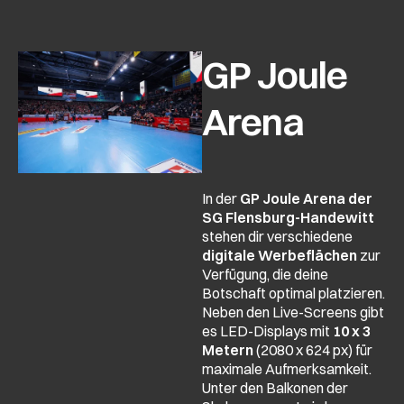
GP Joule
Arena
In der
GP Joule Arena der
SG Flensburg-Handewitt
stehen dir verschiedene
digitale Werbeflächen
zur
Verfügung, die deine
Botschaft optimal platzieren.
Neben den Live-Screens gibt
es LED-Displays mit
10 x 3
Metern
(2080 x 624 px) für
maximale Aufmerksamkeit.
Unter den Balkonen der