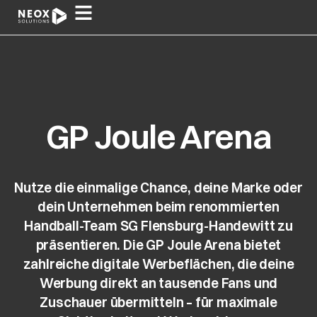
Zum
Inhalt
springen
GP Joule Arena
Nutze die einmalige Chance, deine
Marke
oder
dein
Unternehmen
beim renommierten
Handball-Team SG Flensburg-Handewitt
zu
präsentieren. Die
GP Joule Arena
bietet
zahlreiche
digitale Werbeflächen
, die deine
Werbung
direkt an tausende Fans und
Zuschauer übermitteln – für maximale