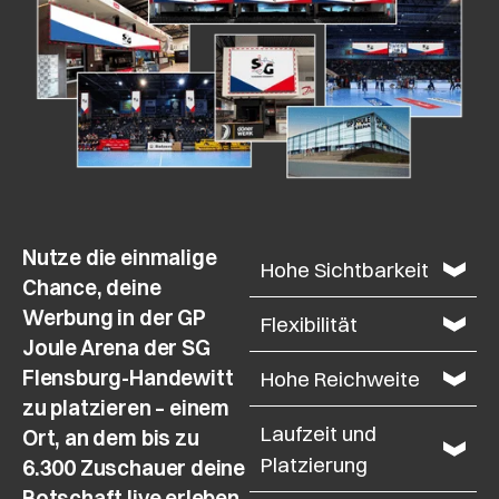
Nutze die einmalige
Hohe Sichtbarkeit
Chance, deine
Werbung in der
GP
Flexibilität
Joule Arena der SG
Flensburg-Handewitt
Hohe Reichweite
zu platzieren – einem
Laufzeit und
Ort, an dem bis zu
Platzierung
6.300 Zuschauer
deine
Botschaft live erleben.